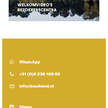
WELKOMVIDEO’S
BEZOEKERSCENTRA
WhatsApp
+31 (0)6 238 108 65
info@basdewal.nl
Vimeo