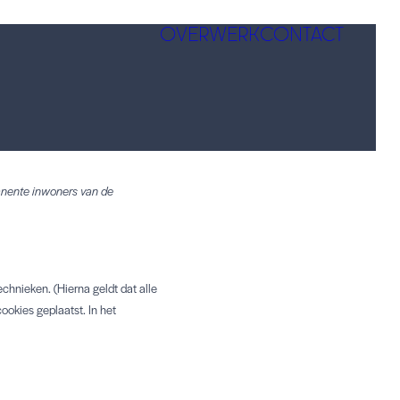
OVER
WERK
CONTACT
manente inwoners van de
chnieken. (Hierna geldt dat alle
okies geplaatst. In het