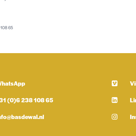
 108 65
hatsApp
V
31 (0)6 238 108 65
Li
nfo@basdewal.nl
I