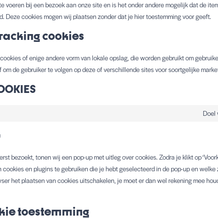
te voeren bij een bezoek aan onze site en is het onder andere mogelijk dat de i
end. Deze cookies mogen wij plaatsen zonder dat je hier toestemming voor geeft.
racking cookies
 cookies of enige andere vorm van lokale opslag, die worden gebruikt om gebruik
f om de gebruiker te volgen op deze of verschillende sites voor soortgelijke mark
COOKIES
Doel 
G
erst bezoekt, tonen wij een pop-up met uitleg over cookies. Zodra je klikt op ‘Voo
cookies en plugins te gebruiken die je hebt geselecteerd in de pop-up en welke 
owser het plaatsen van cookies uitschakelen, je moet er dan wel rekening mee hou
ookie toestemming