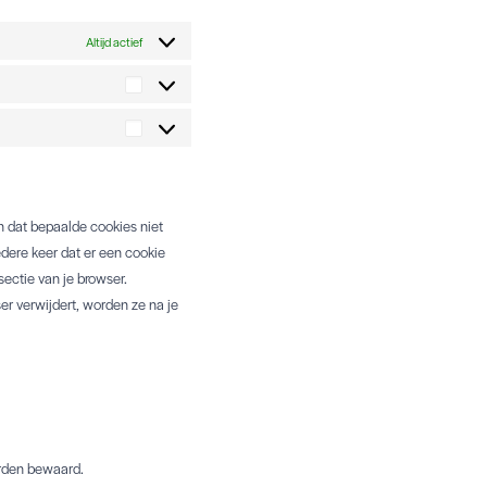
Altijd actief
Statistieken
Marketing
n dat bepaalde cookies niet
edere keer dat er een cookie
sectie van je browser.
ser verwijdert, worden ze na je
orden bewaard.