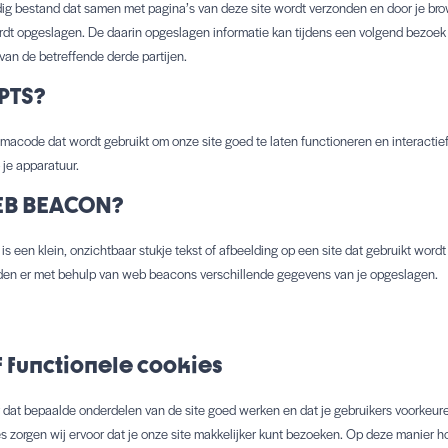
ig bestand dat samen met pagina’s van deze site wordt verzonden en door je brow
dt opgeslagen. De daarin opgeslagen informatie kan tijdens een volgend bezoek
van de betreffende derde partijen.
IPTS?
mmacode dat wordt gebruikt om onze site goed te laten functioneren en interacti
 je apparatuur.
WEB BEACON?
s een klein, onzichtbaar stukje tekst of afbeelding op een site dat gebruikt wordt
den er met behulp van web beacons verschillende gegevens van je opgeslagen.
f functionele cookies
dat bepaalde onderdelen van de site goed werken en dat je gebruikers voorkeure
s zorgen wij ervoor dat je onze site makkelijker kunt bezoeken. Op deze manier ho