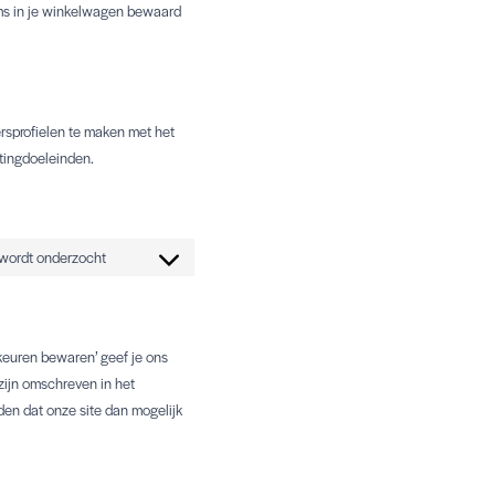
tems in je winkelwagen bewaard
ersprofielen te maken met het
etingdoeleinden.
wordt onderzocht
Consent
to
service
rkeuren bewaren’ geef je ons
zijn omschreven in het
diversen
den dat onze site dan mogelijk